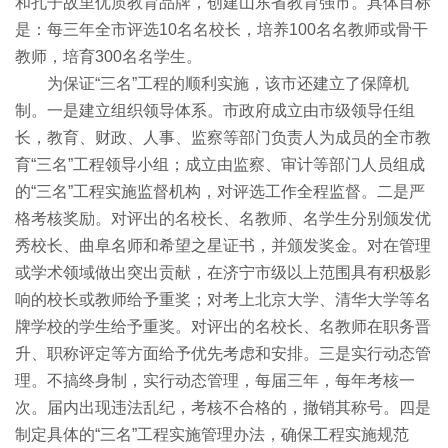
和孔子故里优质教育品牌，创建山东省教育强市。具体目标
是：每三年全市评选10名名校长，培养100名名教师或骨干
教师，培育300名名学生。
为保证“三名”工程的顺利实施，该市还建立了保障机
制。一是建立组织领导体系。市政府成立由市级领导任组
长，教育、财政、人事、监察等部门负责人为成员的全市教
育“三名”工程领导小组；成立由监察、审计等部门人员组成
的“三名”工程实施监督机构，对评选工作全程监督。二是严
格考核奖励。对评出的名校长、名教师、名学生分别颁发优
秀校长、曲阜名师和希望之星证书，并颁发奖金。对在管理
或学术领域做出突出贡献，在济宁市级以上范围具有积极影
响的校长或教师给予重奖；对考上北京大学、清华大学等名
牌学校的学生给予重奖。对评出的名校长、名教师在职务晋
升、职称评定等方面给予优先考虑和安排。三是实行动态管
理。不搞终身制，实行动态管理，每届三年，每年考核一
次。届内出现违法乱纪，考核不合格的，撤销其称号。四是
制定具体的“三名”工程实施管理办法，确保工程实施规范