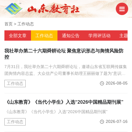
首页
>
工作动态
全部文章
工作动态
通知公告
学用评活动
主题
我社举办第二十六期舜耕论坛 聚焦意识形态与舆情风险防
控
7月31日，我社举办第二十六期舜耕论坛，邀请山东省互联网传媒集
团舆情内容总监、大众信产公司董事长助理王丽丽做了题为“意识形
态暨舆情风险管理与处置”的报告。
2026-08-05
工作动态
《山东教育》《当代小学生》入选“2026中国精品期刊展”
《山东教育》《当代小学生》入选“2026中国精品期刊展”
2026-07-16
工作动态