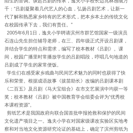
陌生的音调。谈起吕剧的传承，逸夫小学校长边兆林感慨万
千：“吕剧凝聚着几代艺人的心血，弘扬吕剧艺术，让新一
代了解和熟悉家乡特有的艺术形式，把本乡本土的传统文化
在校园传承下去，我们有责任。”
2005年6月1日，逸夫小学聘请滨州市群艺馆国家一级演员
石连山先生担任辅导老师，在三、四年级正式开设吕剧课，
并结合学生的特点和需求，编写了校本教材《吕剧》。课
间，校园广播里时常播放学生的吕剧唱段，哼唱几句地道的
吕剧成了学生的家常便饭。
学生们在感受家乡戏曲与民间艺术魅力的同时也获得了快
乐和荣誉。根据成语故事《拔苗助长》改编的吕剧课本剧
《二百五》及吕剧《马大宝组合》在市文艺展演中均获一等
奖；校本教材《吕剧》被中国教育学会组委会评为“优秀校
本课程资源”。
剪纸艺术是我国政府向联合国首批申报抢救和保护的民间
文化遗产项目之一。逸夫小学在对国家级课改实验区实地考
察和对当地文化资源研究论证的基础上，确定了滨州剪纸为