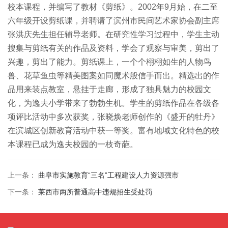
校本课程，并编写了教材《剪纸》。2002年9月始，在二至
六年级开设剪纸课，并聘请了滨州市民间艺术家协会副主席
张洪庆先生担任辅导老师。在研究性学习过程中，学生主动
搜集与剪纸有关的作品及资料，学会了观察与审美，剪出了
兴趣，剪出了能力。剪纸课上，一个个栩栩如生的人物鸟
兽、花草鱼虫等精美图案如同魔术般信手而出。精选出的作
品用来装点教室，悬挂于走廊，形成了独具魅力的校园文
化，为逸夫小学带来了勃勃生机。学生的剪纸作品在各级各
项评比活动中多次获奖，张晓焕老师创作的《盛开的牡丹》
在滨城区创新教育活动中获一等奖。富有地域文化特色的校
本课程已成为逸夫校园的一枝奇葩。
上一条：
曲阜市实施教育“三名”工程建设人力资源强市
下一条：
莱西市两所普通高中违规招生受处罚