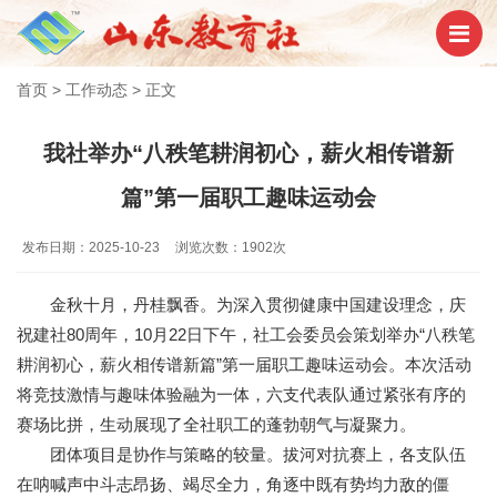
首页
>
工作动态
>
正文
我社举办“八秩笔耕润初心，薪火相传谱新
篇”第一届职工趣味运动会
发布日期：2025-10-23
浏览次数：1902次
金秋十月，丹桂飘香。为深入贯彻健康中国建设理念，庆
祝建社80周年，10月22日下午，社工会委员会策划举办“八秩笔
耕润初心，薪火相传谱新篇”第一届职工趣味运动会。本次活动
将竞技激情与趣味体验融为一体，六支代表队通过紧张有序的
赛场比拼，生动展现了全社职工的蓬勃朝气与凝聚力。
团体项目是协作与策略的较量。拔河对抗赛上，各支队伍
在呐喊声中斗志昂扬、竭尽全力，角逐中既有势均力敌的僵