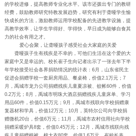
的学校进修，提高教师专业化水平。该市还拨出专门的教研
经费，鼓励教师研究特教发展趋势，研究有利于聋哑学生愉
快成长的方法，激励教师运用学校配备的先进教学设施，提
高教学效率，让学生学得好、学得快，早日成为能够自食其
力的社会有用之才。
爱心会聚，让聋哑孩子感受社会大家庭的关爱
聋哑孩子生有残疾是不幸的，可他们生活在这个爱的大
家庭中又是幸运的。校长崔子生向记者出示了一张去年下半
年学校接受社会各界捐助情况的统计表：6月，山东省民主
促进会捐赠学校一套厨房用品、餐桌椅，价值2.1万元；7
月，禹城市龙力公司捐赠残疾儿童夏凉被、蚊帐60件，价值
0.2万元；8月，禹城市明珠大酒店捐赠残疾儿童床单、学习
用品60件，价值0.15万元；9月，禹城市残联向学校捐赠康
复器材和学具，价值12万元；10月，英特尔公司向学校捐
赠微机20台，价值6万元；11月，禹城市农村信用社向学校
捐赠采暖炉具8套，价值0.45万元；12月，禹城市残联向残
疾儿童捐赠棉被、棉大衣80套，价值1.6万元。崔校长表