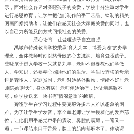
示，面对社会各界对聋哑孩子的关爱，学校十分注重对学生
进行感恩教育，让学生把他们制作的手工艺品、绘制的精美
图画回赠捐助者，让他们在感受社会大家庭关爱的同时，也
以自己力所能及的方式回报社会的关爱。
悉心培育，让聋哑孩子自立自强
禹城市特殊教育学校秉承“育人为本，博爱为魂”的办学
理念，全体教师时刻以慈母般的心去滋润、培育聋哑孩子。
聋哑孩子进入学校一呆就是九年，老师不但要教他们学做
人、学知识，还要精心照顾他们的生活。学生段秀梅的母亲
也是聋哑人，家庭贫困，老师对她格外照顾，情绪不好时老
师陪她“聊天”，身体有病时老师伴她治疗，她父亲感激不
尽，给学校送来一块书有“情深意重”的匾牌。
聋哑学生在学习过程中要克服许多常人难以想象的困
难。为了让学生学发音，李全军老师让学生摸着他的发声部
位，让他们用手感觉声带的震动、鼻腔的震颤，一遍又一
遍，一节课结束口干舌燥，脸上的肌肉都麻木了。律动课