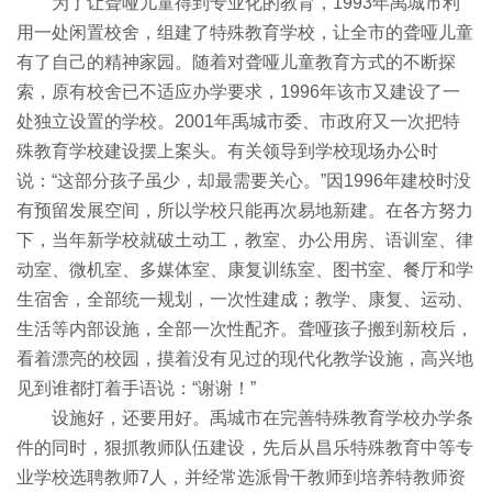
为了让聋哑儿童得到专业化的教育，1993年禹城市利
用一处闲置校舍，组建了特殊教育学校，让全市的聋哑儿童
有了自己的精神家园。随着对聋哑儿童教育方式的不断探
索，原有校舍已不适应办学要求，1996年该市又建设了一
处独立设置的学校。2001年禹城市委、市政府又一次把特
殊教育学校建设摆上案头。有关领导到学校现场办公时
说：“这部分孩子虽少，却最需要关心。”因1996年建校时没
有预留发展空间，所以学校只能再次易地新建。在各方努力
下，当年新学校就破土动工，教室、办公用房、语训室、律
动室、微机室、多媒体室、康复训练室、图书室、餐厅和学
生宿舍，全部统一规划，一次性建成；教学、康复、运动、
生活等内部设施，全部一次性配齐。聋哑孩子搬到新校后，
看着漂亮的校园，摸着没有见过的现代化教学设施，高兴地
见到谁都打着手语说：“谢谢！”
设施好，还要用好。禹城市在完善特殊教育学校办学条
件的同时，狠抓教师队伍建设，先后从昌乐特殊教育中等专
业学校选聘教师7人，并经常选派骨干教师到培养特教师资