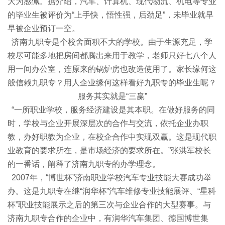
大为感佩。据介绍，汽车、计算机、现代物流、机电等专业
的毕业生被评价为“上手快，悟性强，后劲足”，未毕业就早
早被企业预订一空。
济南九职专是个校舍面积不大的学校。由于生源充足，学
校尽可能多地把房间都腾出来用于教学，老师只好七八个人
用一间办公室，连原来的锅炉房也改造使用了。家长缘何这
般信赖九职专？用人企业缘何这样看好九职专的毕业生呢？
服务其实就是“三赢”
“一所职业学校，服务经济建设是其本职。在做好服务的同
时，学校与企业开展深层次的合作与交流，依托企业办职
教，办好职教为企业，在校企合作中实现双赢。这是现代职
业教育的要求所在，是市场经济的要求所在。”张洪军校长
的一番话，阐释了济南九职专的办学理念。
2007年，“博世杯”济南职业学校汽车专业技能大赛成功举
办。这是九职专在继“润华杯”汽车维修专业技能展评、“星科
杯”职业技能展示之后的第三次与企业合作的大型赛事。与
济南九职专合作的企业中，有润华汽车集团、德国博世集