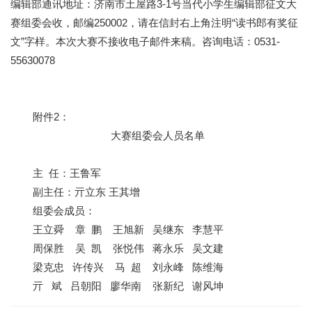
编辑部通讯地址：济南市土屋路3-1号当代小学生编辑部征文大
赛组委会收，邮编250002，请在信封右上角注明“读书郎有奖征
文”字样。本次大赛不接收电子邮件来稿。咨询电话：0531-
55630078
附件2：
大赛组委会人员名单
主 任：王鲁军
副主任：亓立东 王其增
组委会成员：
王立舜 章 鹏 王旭新 吴继东 李慧平
周保胜 吴 凯 张悦伟 蒋永乐 吴文建
梁克忠 许传兴 马 超 刘永峰 陈维海
亓 斌 吕朝阳 廖华南 张新纪 谢风坤